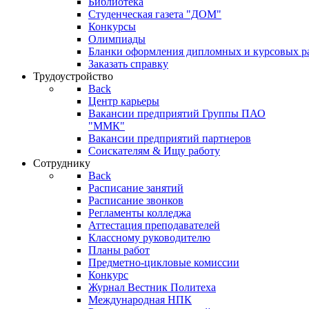
Библиотека
Студенческая газета "ДОМ"
Конкурсы
Олимпиады
Бланки оформления дипломных и курсовых р
Заказать справку
Трудоустройство
Back
Центр карьеры
Вакансии предприятий Группы ПАО
"ММК"
Вакансии предприятий партнеров
Соискателям & Ищу работу
Сотруднику
Back
Расписание занятий
Расписание звонков
Регламенты колледжа
Аттестация преподавателей
Классному руководителю
Планы работ
Предметно-цикловые комиссии
Конкурс
Журнал Вестник Политеха
Международная НПК