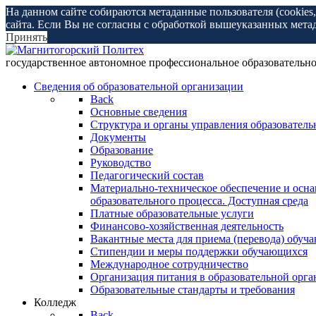
На данном сайте собираются метаданные пользователя (cookies
сайта. Если Вы не согласны с обработкой вышеуказанных мета
Принять
государственное автономное профессиональное образоват
Сведения об образовательной организации
Back
Основные сведения
Структура и органы управления образователь
Документы
Образование
Руководство
Педагогический состав
Материально-техническое обеспечение и осн
образовательного процесса. Доступная среда
Платные образовательные услуги
Финансово-хозяйственная деятельность
Вакантные места для приема (перевода) обуч
Стипендии и меры поддержки обучающихся
Международное сотрудничество
Организация питания в образовательной орг
Образовательные стандарты и требования
Колледж
Back