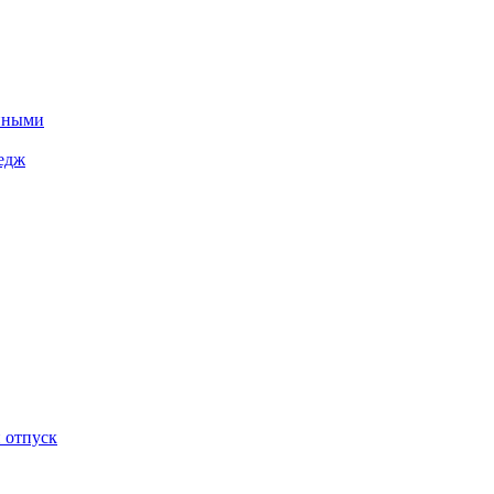
енными
ледж
 отпуск