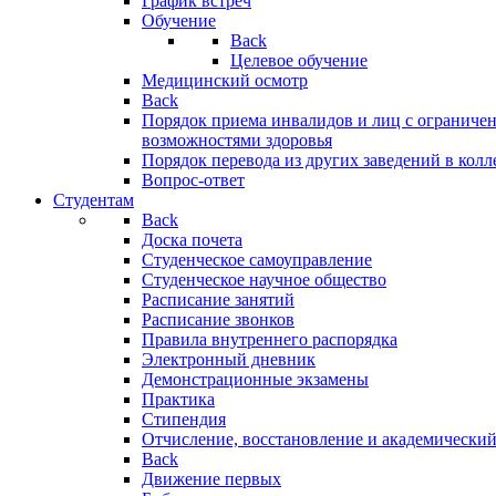
График встреч
Обучение
Back
Целевое обучение
Медицинский осмотр
Back
Порядок приема инвалидов и лиц с огранич
возможностями здоровья
Порядок перевода из других заведений в кол
Вопрос-ответ
Студентам
Back
Доска почета
Студенческое самоуправление
Студенческое научное общество
Расписание занятий
Расписание звонков
Правила внутреннего распорядка
Электронный дневник
Демонстрационные экзамены
Практика
Стипендия
Отчисление, восстановление и академический
Back
Движение первых