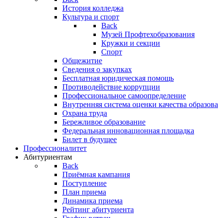
История колледжа
Культура и спорт
Back
Музей Профтехобразования
Кружки и секции
Спорт
Общежитие
Сведения о закупках
Бесплатная юридическая помощь
Противодействие коррупции
Профессиональное самоопределение
Внутренняя система оценки качества образо
Охрана труда
Бережливое образование
Федеральная инновационная площадка
Билет в будущее
Профессионалитет
Абитуриентам
Back
Приёмная кампания
Поступление
План приема
Динамика приема
Рейтинг абитуриента