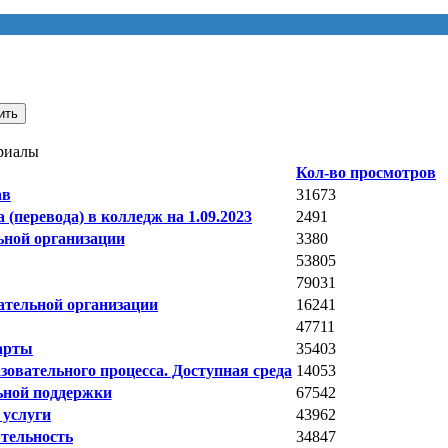
ить
риалы
Кол-во просмотров
ав
31673
(перевода) в колледж на 1.09.2023
2491
ьной организации
3380
53805
79031
ательной организации
16241
47711
арты
35403
зовательного процесса. Доступная среда
14053
ьной поддержки
67542
 услуги
43962
ятельность
34847