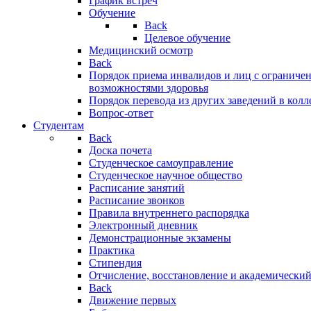
График встреч
Обучение
Back
Целевое обучение
Медицинский осмотр
Back
Порядок приема инвалидов и лиц с огранич
возможностями здоровья
Порядок перевода из других заведений в кол
Вопрос-ответ
Студентам
Back
Доска почета
Студенческое самоуправление
Студенческое научное общество
Расписание занятий
Расписание звонков
Правила внутреннего распорядка
Электронный дневник
Демонстрационные экзамены
Практика
Стипендия
Отчисление, восстановление и академический
Back
Движение первых