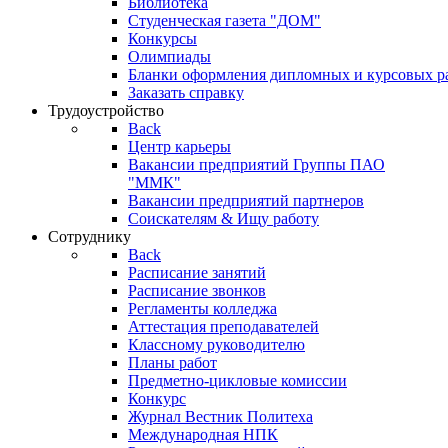
Библиотека
Студенческая газета "ДОМ"
Конкурсы
Олимпиады
Бланки оформления дипломных и курсовых р
Заказать справку
Трудоустройство
Back
Центр карьеры
Вакансии предприятий Группы ПАО
"ММК"
Вакансии предприятий партнеров
Соискателям & Ищу работу
Сотруднику
Back
Расписание занятий
Расписание звонков
Регламенты колледжа
Аттестация преподавателей
Классному руководителю
Планы работ
Предметно-цикловые комиссии
Конкурс
Журнал Вестник Политеха
Международная НПК