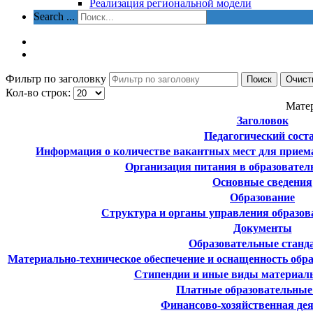
Реализация региональной модели
Search ...
Фильтр по заголовку
Поиск
Очист
Кол-во строк:
Мате
Заголовок
Педагогический сост
Информация о количестве вакантных мест для приема 
Организация питания в образовател
Основные сведения
Образование
Структура и органы управления образов
Документы
Образовательные станд
Материально-техническое обеспечение и оснащенность обра
Стипендии и иные виды материал
Платные образовательные
Финансово-хозяйственная де