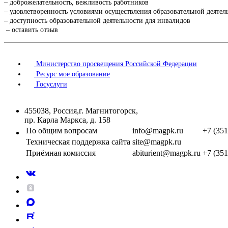
– доброжелательность, вежливость работников
– удовлетворенность условиями осуществления образовательной деятел
– доступность образовательной деятельности для инвалидов
– оставить отзыв
Министерство просвещения Российской Федерации
Ресурс мое образование
Госуслуги
455038, Россия,г. Магнитогорск,
пр. Карла Маркса, д. 158
По общим вопросам
info@magpk.ru
+7 (351
Техническая поддержка сайта
site@magpk.ru
Приёмная комиссия
abiturient@magpk.ru
+7 (351