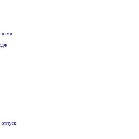
енными
ледж
 отпуск