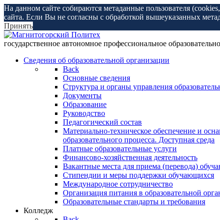
На данном сайте собираются метаданные пользователя (cookies
сайта. Если Вы не согласны с обработкой вышеуказанных мета
Принять
государственное автономное профессиональное образоват
Сведения об образовательной организации
Back
Основные сведения
Структура и органы управления образователь
Документы
Образование
Руководство
Педагогический состав
Материально-техническое обеспечение и осн
образовательного процесса. Доступная среда
Платные образовательные услуги
Финансово-хозяйственная деятельность
Вакантные места для приема (перевода) обуч
Стипендии и меры поддержки обучающихся
Международное сотрудничество
Организация питания в образовательной орг
Образовательные стандарты и требования
Колледж
Back