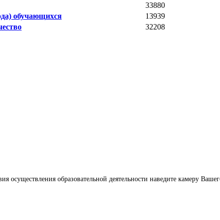
33880
ода) обучающихся
13939
чество
32208
ия осуществления образовательной деятельности наведите камеру Вашег