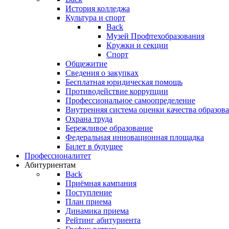
История колледжа
Культура и спорт
Back
Музей Профтехобразования
Кружки и секции
Спорт
Общежитие
Сведения о закупках
Бесплатная юридическая помощь
Противодействие коррупции
Профессиональное самоопределение
Внутренняя система оценки качества образо
Охрана труда
Бережливое образование
Федеральная инновационная площадка
Билет в будущее
Профессионалитет
Абитуриентам
Back
Приёмная кампания
Поступление
План приема
Динамика приема
Рейтинг абитуриента